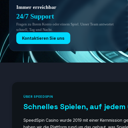
Immer erreichbar
24/7 Support
Fragen zu Ihrem Konto oder einem Spiel. Unser Team antwortet
schnell, Tag und Nacht.
Kontaktieren Sie uns
ÜBER SPEEDSPIN
Schnelles Spielen, auf jedem 
SpeedSpin Casino wurde 2019 mit einer Kernmission ge
haben wir die Plattform rund um das gebaut, was Spiele