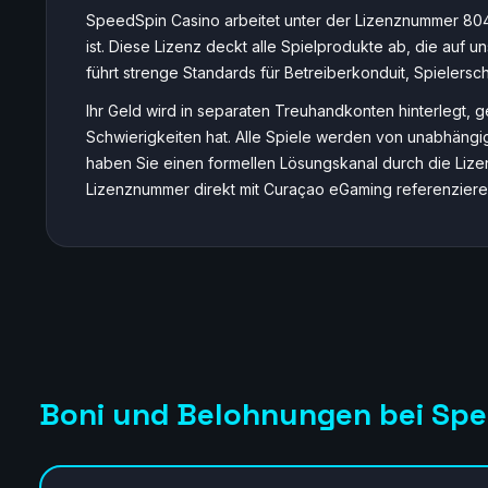
SpeedSpin Casino arbeitet unter der Lizenznummer 8048
ist. Diese Lizenz deckt alle Spielprodukte ab, die auf
führt strenge Standards für Betreiberkonduit, Spielersc
Ihr Geld wird in separaten Treuhandkonten hinterlegt, 
Schwierigkeiten hat. Alle Spiele werden von unabhängige
haben Sie einen formellen Lösungskanal durch die Lizen
Lizenznummer direkt mit Curaçao eGaming referenziere
Boni und Belohnungen bei Sp