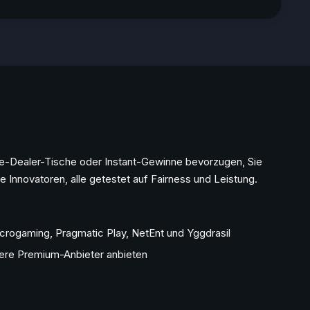
ive-Dealer-Tische oder Instant-Gewinne bevorzugen, Sie
 Innovatoren, alle getestet auf Fairness und Leistung.
crogaming, Pragmatic Play, NetEnt und Yggdrasil
dere Premium-Anbieter anbieten