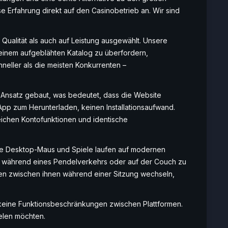
e Erfahrung direkt auf den Casinobetrieb an. Wir sind
ualität als auch auf Leistung ausgewählt. Unsere
t einem aufgeblähten Katalog zu überfordern,
hneller als die meisten Konkurrenten –
rst-Ansatz gebaut, was bedeutet, dass die Website
 App zum Herunterladen, keinen Installationsaufwand.
leichen Kontofunktionen und identische
eine Desktop-Maus und Spiele laufen auf modernen
Sie während eines Pendelverkehrs oder auf der Couch zu
nnen zwischen ihnen während einer Sitzung wechseln,
, keine Funktionsbeschränkungen zwischen Plattformen.
ielen möchten.