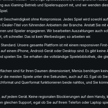
ng aus iGaming-Betrieb und Spielersupport mit, und wir wenden dies
Spiel.
t Geschwindigkeit ohne Kompromisse. Jedes Spiel wird sowohl auf Q
e-Dealer-Titel von führenden Anbietern der Branche. Anstatt Sie mi
rtieren und Spieler engagieren. Wir bearbeiten Auszahlungen auch sc
ft schneller. Das ist kein Werbeslogan; so arbeiten wir.
 der Standard. Unsere gesamte Plattform ist mit einem responsiven Fi
e auf einem iPhone, Android-Gerät oder Desktop sind. Es gibt keine
d spielen Sie. Sie erhalten die vollständige Spielebibliothek, die g
haltflächen sind für Ihren Daumen dimensioniert, Menüs benötigen k
 für die meisten Spiele unter drei Sekunden, auch auf 4G. Egal ob 
 Hochformat und Querformat funktionieren beide nahtlos, und Sie kö
r, auf jedem Gerät. Keine regionalen Blockierungen auf dem Handy
en gleichen Support, egal ob Sie auf Ihrem Telefon oder Laptop sp