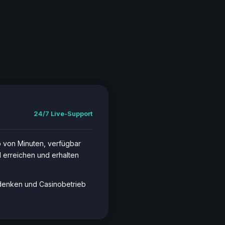
24/7 Live-Support
b von Minuten, verfügbar
l erreichen und erhalten
bedenken und Casinobetrieb