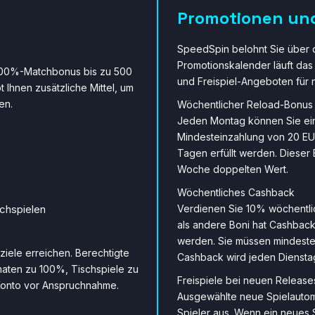
Promotionen un
SpeedSpin belohnt Sie über 
Promotionskalender läuft das
n 100%-Matchbonus bis zu 500
und Freispiel-Angeboten für 
 Ihnen zusätzliche Mittel, um
en.
Wöchentlicher Reload-Bonus
Jeden Montag können Sie ei
Mindesteinzahlung von 20 EUR
Tagen erfüllt werden. Dieser 
Woche doppelten Wert.
Wöchentliches Cashback
schspielen
Verdienen Sie 10% wöchentli
als andere Boni hat Cashbac
werden. Sie müssen mindesten
iele erreichen. Berechtigte
Cashback wird jeden Diensta
omaten zu 100%, Tischspiele zu
Freispiele bei neuen Release
 Konto vor Anspruchnahme.
Ausgewählte neue Spielautoma
Spieler aus. Wenn ein neues S