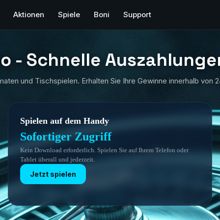
Aktionen
Spiele
Boni
Support
o - Schnelle Auszahlungen
maten und Tischspielen. Erhalten Sie Ihre Gewinne innerhalb von 2
Spielen auf dem Handy
Sofortiger Zugriff
Kein Download erforderlich. Spielen Sie auf Ihrem Telefon oder
Tablet überall und jederzeit.
Jetzt spielen