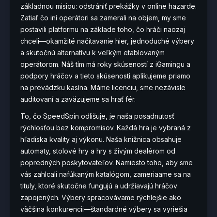
základnou misiou: odstrániť prekážky v online hazarde.
Zatiaľ čo iní operátori sa zamerali na objem, my sme
postavili platformu na základe toho, čo hráči naozaj
chceli—okamžité načítavanie hier, jednoduché výbery
a skutočnú alternatívu k veľkým etablovaným
operátorom. Náš tím má roky skúseností z iGamingu a
podpory hráčov a tieto skúsenosti aplikujeme priamo
na prevádzku kasína. Máme licenciu, sme nezávisle
auditovaní a zaväzujeme sa hrať fér.
To, čo SpeedSpin odlišuje, je naša posadnutosť
rýchlosťou bez kompromisov. Každá hra je vybraná z
hľadiska kvality aj výkonu. Naša knižnica obsahuje
automaty, stolové hry a hry s živým dealérom od
popredných poskytovateľov. Namiesto toho, aby sme
vás zahlcali nafúkaným katalógom, zameriaame sa na
tituly, ktoré skutočne fungujú a udržiavajú hráčov
zapojených. Výbery spracovávame rýchlejšie ako
väčšina konkurencii—štandardné výbery sa vyriešia