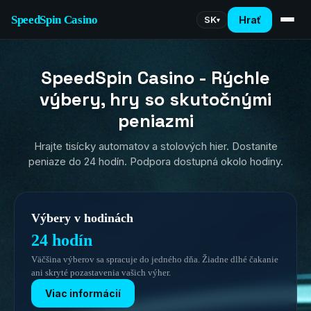
SpeedSpin Casino
SK
Hrať
▾
SpeedSpin Casino - Rýchle
výbery, hry so skutočnými
peniazmi
Hrajte tisícky automatov a stolových hier. Dostanite
peniaze do 24 hodín. Podpora dostupná okolo hodiny.
Výbery v hodinách
24 hodín
Väčšina výberov sa spracuje do jedného dňa. Žiadne dlhé čakanie
ani skryté pozastavenia vašich výher.
Viac informácií