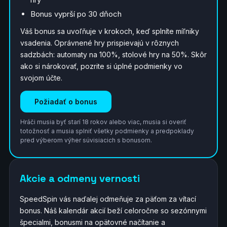
Bonus vyprší po 30 dňoch
Váš bonus sa uvoľňuje v krokoch, keď splníte míľniky
vsadenia. Oprávnené hry prispievajú v rôznych
sadzbách: automaty na 100%, stolové hry na 50%. Skôr
ako si nárokovať, pozrite si úplné podmienky vo
svojom účte.
Požiadať o bonus
Hráči musia byť starí 18 rokov alebo viac, musia si overiť
totožnosť a musia splniť všetky podmienky a predpoklady
pred výberom výher súvisiacich s bonusom.
Akcie a odmeny vernosti
SpeedSpin vás naďalej odmeňuje za päťom za vítací
bonus. Náš kalendár akcií beží celoročne so sezónnymi
špecialmi, bonusmi na opätovné načítanie a