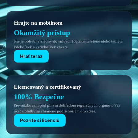
Hrajte na mobilnom
Okamžitý prístup
Nie je potrebný žiadny download. Točte na telefóne alebo tablete
kdekoľvek a kedykoľvek chcete.
Hrať teraz
Licencovaný a certifikovaný
100% Bezpečne
Prevádzkovaní pod plným dohľadom regulačných orgánov. Váš
účet a platby sú chránené podľa noriem odvetvia.
Pozrite si licenciu