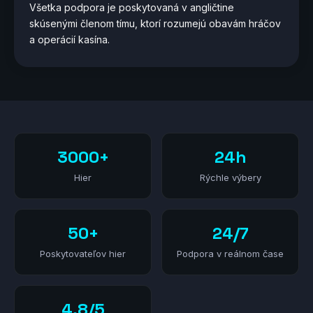
Všetka podpora je poskytovaná v angličtine
skúsenými členom tímu, ktorí rozumejú obavám hráčov
a operácií kasína.
3000+
24h
Hier
Rýchle výbery
50+
24/7
Poskytovateľov hier
Podpora v reálnom čase
4.8/5