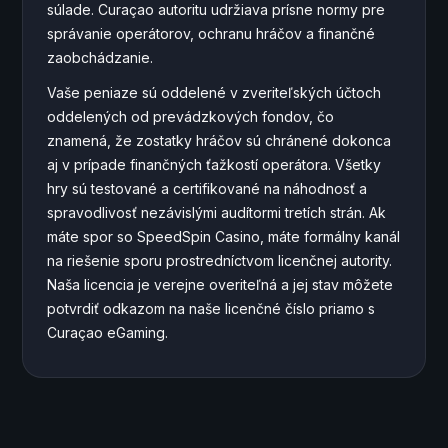
súlade. Curaçao autoritu udržiava prísne normy pre
správanie operátorov, ochranu hráčov a finančné
zaobchádzanie.
Vaše peniaze sú oddelené v zveriteľských účtoch
oddelených od prevádzkových fondov, čo
znamená, že zostatky hráčov sú chránené dokonca
aj v prípade finančných ťažkostí operátora. Všetky
hry sú testované a certifikované na náhodnosť a
spravodlivosť nezávislými audítormi tretích strán. Ak
máte spor so SpeedSpin Casino, máte formálny kanál
na riešenie sporu prostredníctvom licenčnej autority.
Naša licencia je verejne overiteľná a jej stav môžete
potvrdiť odkazom na naše licenčné číslo priamo s
Curaçao eGaming.