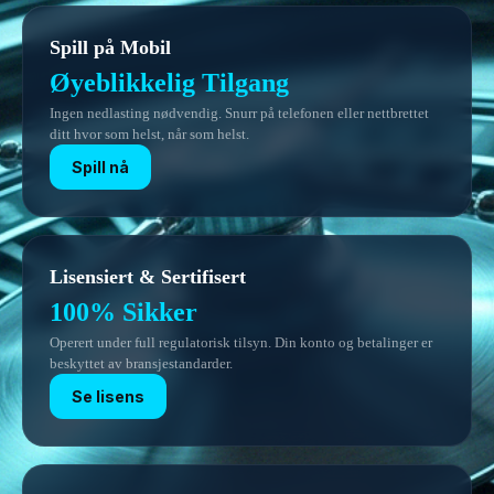
Spill på Mobil
Øyeblikkelig Tilgang
Ingen nedlasting nødvendig. Snurr på telefonen eller nettbrettet
ditt hvor som helst, når som helst.
Spill nå
Lisensiert & Sertifisert
100% Sikker
Operert under full regulatorisk tilsyn. Din konto og betalinger er
beskyttet av bransjestandarder.
Se lisens