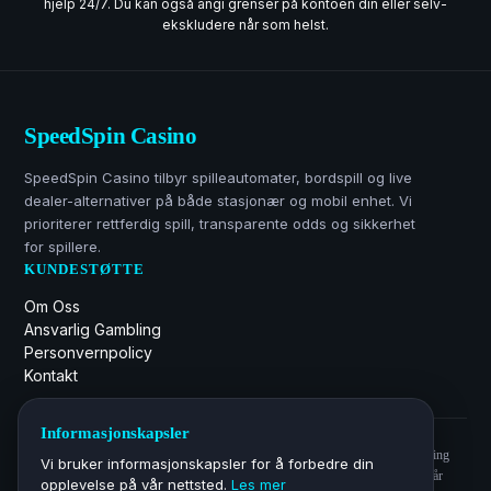
hjelp 24/7. Du kan også angi grenser på kontoen din eller selv-
ekskludere når som helst.
SpeedSpin Casino
SpeedSpin Casino tilbyr spilleautomater, bordspill og live
dealer-alternativer på både stasjonær og mobil enhet. Vi
prioriterer rettferdig spill, transparente odds og sikkerhet
for spillere.
KUNDESTØTTE
Om Oss
Ansvarlig Gambling
Personvernpolicy
Kontakt
Informasjonskapsler
SpeedSpin Casino drives av Velocity Gaming Limited, lisensiert av Malta Gaming
Vi bruker informasjonskapsler for å forbedre din
Authority under lisensnummer MGA/B2C/367/2019. Alle spillere må være 18 år
opplevelse på vår nettsted.
Les mer