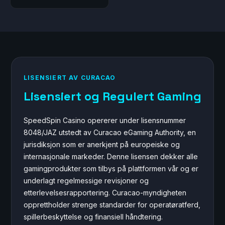
LISENSIERT AV CURACAO
Lisensiert og Regulert Gaming
SpeedSpin Casino opererer under lisensnummer
8048/JAZ utstedt av Curacao eGaming Authority, en
jurisdiksjon som er anerkjent på europeiske og
internasjonale markeder. Denne lisensen dekker alle
gamingprodukter som tilbys på plattformen vår og er
underlagt regelmessige revisjoner og
etterlevelsesrapportering. Curacao-myndigheten
opprettholder strenge standarder for operatøratferd,
spillerbeskyttelse og finansiell håndtering.