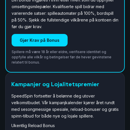
omsettingsmilepæler. Kvalifiserte spill bidrar med
varierende satser: spilleautomater på 100%, bordspill
på 50%. Sjekk de fullstendige vilkårene på kontoen din
før du gjør krav.
Gjør Krav på Bonus
Spillere må være 18 år eller eldre, verifisere identitet og
oppfylle alle vilkår og betingelser før de hever gevinstene
relatert til bonus.
Kampanjer og Lojalitetspremier
SpeedSpin fortsetter å belønne deg utover
velkomstbudet. Vår kampanjkalender kjører året rundt
med sesongmessige spesiale, reload-bonuser og gratis
spinn-tilbud for både nye og lojale spillere.
Ukentlig Reload Bonus