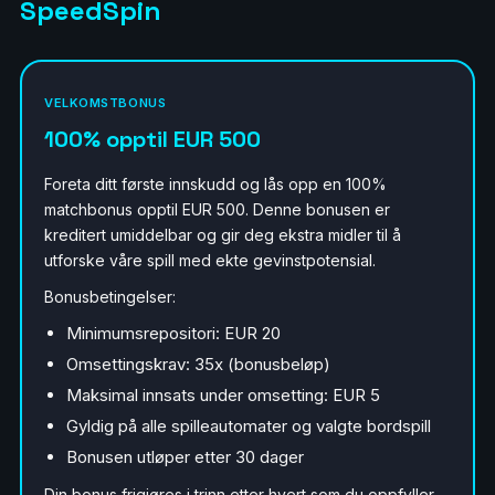
SpeedSpin
VELKOMSTBONUS
100% opptil EUR 500
Foreta ditt første innskudd og lås opp en 100%
matchbonus opptil EUR 500. Denne bonusen er
kreditert umiddelbar og gir deg ekstra midler til å
utforske våre spill med ekte gevinstpotensial.
Bonusbetingelser:
Minimumsrepositori: EUR 20
Omsettingskrav: 35x (bonusbeløp)
Maksimal innsats under omsetting: EUR 5
Gyldig på alle spilleautomater og valgte bordspill
Bonusen utløper etter 30 dager
Din bonus frigjøres i trinn etter hvert som du oppfyller