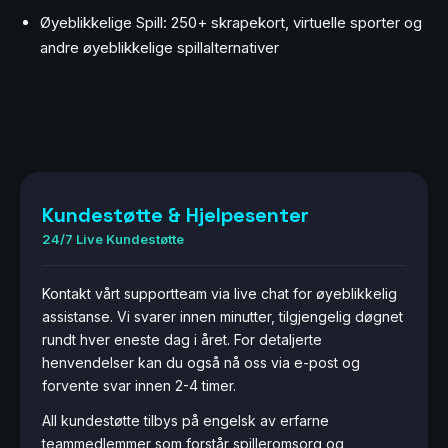
Øyeblikkelige Spill: 250+ skrapekort, virtuelle sporter og
andre øyeblikkelige spillalternativer
Kundestøtte & Hjelpesenter
24/7 Live Kundestøtte
Kontakt vårt supportteam via live chat for øyeblikkelig
assistanse. Vi svarer innen minutter, tilgjengelig døgnet
rundt hver eneste dag i året. For detaljerte
henvendelser kan du også nå oss via e-post og
forvente svar innen 2-4 timer.
All kundestøtte tilbys på engelsk av erfarne
teammedlemmer som forstår spilleromsorg og