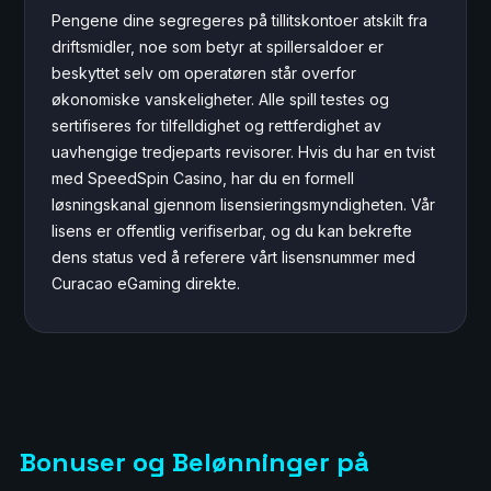
Pengene dine segregeres på tillitskontoer atskilt fra
driftsmidler, noe som betyr at spillersaldoer er
beskyttet selv om operatøren står overfor
økonomiske vanskeligheter. Alle spill testes og
sertifiseres for tilfelldighet og rettferdighet av
uavhengige tredjeparts revisorer. Hvis du har en tvist
med SpeedSpin Casino, har du en formell
løsningskanal gjennom lisensieringsmyndigheten. Vår
lisens er offentlig verifiserbar, og du kan bekrefte
dens status ved å referere vårt lisensnummer med
Curacao eGaming direkte.
Bonuser og Belønninger på