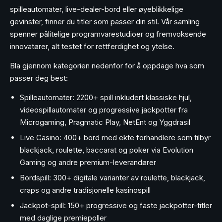
spilleautomater, live-dealer-bord eller øyeblikkelige
gevinster, finner du titler som passer din stil. Vår samling
spenner pålitelige programvarestudioer og fremvoksende
innovatører, alt testet for rettferdighet og ytelse.
Bla gjennom kategorien nedenfor for å oppdage hva som
passer deg best:
Spilleautomater: 2200+ spill inkludert klassiske hjul,
videospillautomater og progressive jackpotter fra
Microgaming, Pragmatic Play, NetEnt og Yggdrasil
Live Casino: 400+ bord med ekte forhandlere som tilbyr
blackjack, roulette, baccarat og poker via Evolution
Gaming og andre premium-leverandører
Bordspill: 300+ digitale varianter av roulette, blackjack,
craps og andre tradisjonelle kasinospill
Jackpot-spill: 150+ progressive og faste jackpotter-titler
med daglige premiepoller