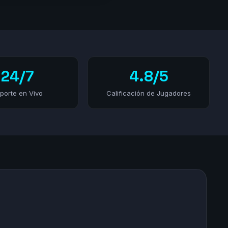
24/7
4.8/5
porte en Vivo
Calificación de Jugadores