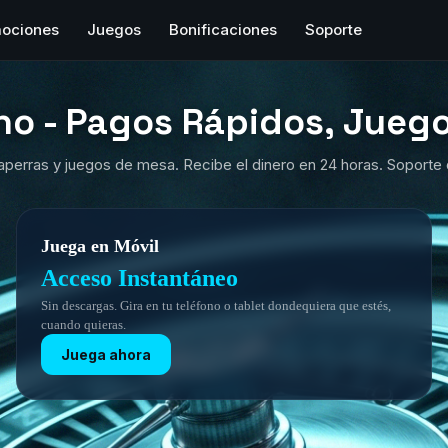
ociones
Juegos
Bonificaciones
Soporte
o - Pagos Rápidos, Juego
perras y juegos de mesa. Recibe el dinero en 24 horas. Soporte di
Juega en Móvil
Acceso Instantáneo
Sin descargas. Gira en tu teléfono o tablet dondequiera que estés,
cuando quieras.
Juega ahora