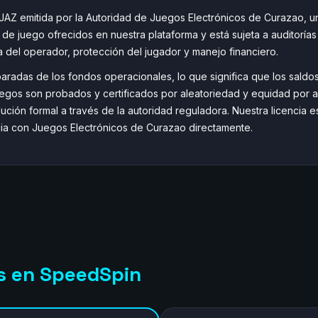
JAZ emitida por la Autoridad de Juegos Electrónicos de Curazao, 
s de juego ofrecidos en nuestra plataforma y está sujeta a auditoría
 del operador, protección del jugador y manejo financiero.
adas de los fondos operacionales, lo que significa que los saldos 
juegos son probados y certificados por aleatoriedad y equidad por a
ción formal a través de la autoridad reguladora. Nuestra licencia e
cia con Juegos Electrónicos de Curazao directamente.
s en SpeedSpin