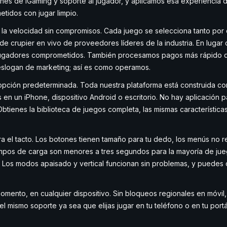
nes de iGaming y soporte al jugador, y aplicamos esa experiencia
tidos con jugar limpio.
la velocidad sin compromisos. Cada juego se selecciona tanto por 
de crupier en vivo de proveedores líderes de la industria. En luga
s jugadores comprometidos. También procesamos pagos más rápido q
 eslogan de marketing; así es como operamos.
 opción predeterminada. Toda nuestra plataforma está construida con 
en un iPhone, dispositivo Android o escritorio. No hay aplicación p
Obtienes la biblioteca de juegos completa, las mismas característi
 el tacto. Los botones tienen tamaño para tu dedo, los menús no re
mpos de carga son menores a tres segundos para la mayoría de jue
a. Los modos apaisado y vertical funcionan sin problemas, y puedes 
omento, en cualquier dispositivo. Sin bloqueos regionales en móvil, s
 mismo soporte ya sea que elijas jugar en tu teléfono o en tu portát