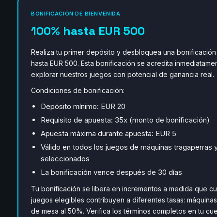
BONIFICACIÓN DE BIENVENIDA
100% hasta EUR 500
Realiza tu primer depósito y desbloquea una bonificació
hasta EUR 500. Esta bonificación se acredita inmediatame
explorar nuestros juegos con potencial de ganancia real.
Condiciones de bonificación:
Depósito mínimo: EUR 20
Requisito de apuesta: 35x (monto de bonificación)
Apuesta máxima durante apuesta: EUR 5
Válido en todos los juegos de máquinas tragaperras
seleccionados
La bonificación vence después de 30 días
Tu bonificación se libera en incrementos a medida que cu
juegos elegibles contribuyen a diferentes tasas: máquina
de mesa al 50%. Verifica los términos completos en tu cue