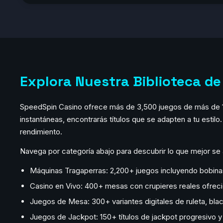
Explora Nuestra Biblioteca d
SpeedSpin Casino ofrece más de 3,500 juegos de más de 10
instantáneas, encontrarás títulos que se adapten a tu est
rendimiento.
Navega por categoría abajo para descubrir lo que mejor se a
Máquinas Tragaperras: 2,200+ juegos incluyendo bobinas
Casino en Vivo: 400+ mesas con crupieres reales ofreci
Juegos de Mesa: 300+ variantes digitales de ruleta, blac
Juegos de Jackpot: 150+ títulos de jackpot progresivo y