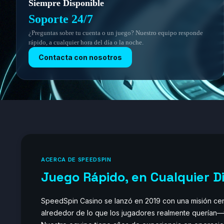
Siempre Disponible
Soporte 24/7
¿Preguntas sobre tu cuenta o un juego? Nuestro equipo responde
rápido, a cualquier hora del día o la noche.
Contacta con nosotros
ACERCA DE SPEEDSPIN
Juego Rápido, en Cualquier Di
SpeedSpin Casino se lanzó en 2019 con una misión centr
alrededor de lo que los jugadores realmente querían—t