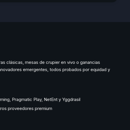
s clásicas, mesas de crupier en vivo o ganancias
e innovadores emergentes, todos probados por equidad y
ing, Pragmatic Play, NetEnt y Yggdrasil
 otros proveedores premium